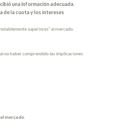
ecibió una información adecuada
.
a de la cuota y los intereses
n “notablemente superiores” al mercado.
, al no haber comprendido las implicaciones
n el mercado
.