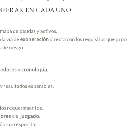
ESPERAR EN CADA UNO
 mapa de deudas y activos.
 la vía de
exoneración
directa con los requisitos que pro
 de riesgo.
eedores
y
cronología
.
y resultados esperables.
los requerimientos.
dores
y el
juzgado
.
ún corresponda.