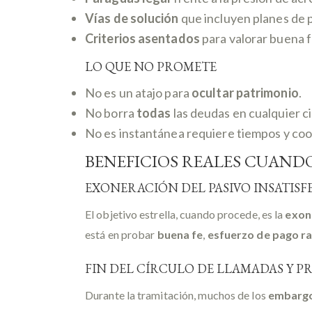
Vías de solución
que incluyen planes de p
Criterios asentados
para valorar buena 
LO QUE NO PROMETE
No es un atajo para
ocultar patrimonio
.
No borra
todas
las deudas en cualquier c
No es instantánea requiere tiempos y co
BENEFICIOS REALES CUANDO
EXONERACIÓN DEL PASIVO INSATIS
El objetivo estrella, cuando procede, es la
exon
está en probar
buena fe
,
esfuerzo de pago r
FIN DEL CÍRCULO DE LLAMADAS Y P
Durante la tramitación, muchos de los
embarg