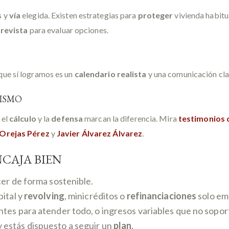
s
y
vía
elegida. Existen estrategias para
proteger
vivienda habitu
revista
para evaluar opciones.
 que sí logramos es un
calendario realista
y una comunicación clar
ISMO
, el
cálculo
y la
defensa
marcan la diferencia. Mira
testimonios 
 Orejas Pérez
y
Javier Álvarez Álvarez
.
NCAJA BIEN
er de forma sostenible.
pital y
revolving
, minicréditos o
refinanciaciones
solo em
ntes para atender todo, o ingresos variables que no soport
 estás dispuesto a seguir un
plan
.