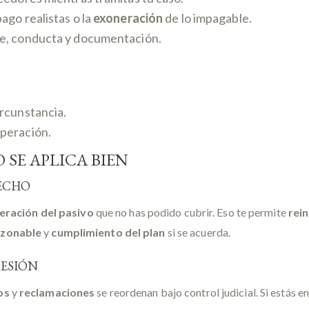
ago realistas o la
exoneración
de lo impagable.
fe, conducta y documentación.
ircunstancia.
operación.
 SE APLICA BIEN
FECHO
eración del pasivo
que no has podido cubrir. Eso te permite
rein
azonable
y
cumplimiento del plan
si se acuerda.
RESIÓN
os
y
reclamaciones
se reordenan bajo control judicial. Si estás 