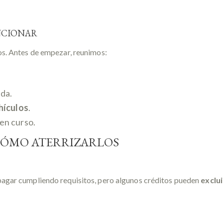
NCIONAR
os. Antes de empezar, reunimos:
da.
hículos
.
en curso.
CÓMO ATERRIZARLOS
pagar cumpliendo requisitos, pero algunos créditos pueden
exclu