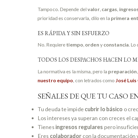
Tampoco. Depende del
valor
,
cargas
,
ingreso
prioridad es conservarla, dilo en la
primera ent
ES RÁPIDA Y SIN ESFUERZO
No. Requiere
tiempo
,
orden
y
constancia
. Lo
TODOS LOS DESPACHOS HACEN LO M
La normativa es la misma, pero la
preparación
nuestro equipo
, con letrados como
José Luis
SEÑALES DE QUE TU CASO E
Tu deuda te impide
cubrir lo básico
o crec
Los intereses ya superan con creces el ca
Tienes
ingresos regulares
pero insuficie
Eres
colaborador
con la documentación y