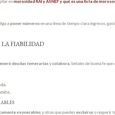
pliar en
morosidad RAI y ASNEF y qué es una lista de moroso
liga a
poner números
en una línea de tiempo clara ingresos, gast
 LA FIABILIDAD
generó deudas temerarias
y
colabora
. Señales de buena fe que
uda.
ámite.
RABLES
icamente exonerables
y otras que pueden
excluirse
o requerir t