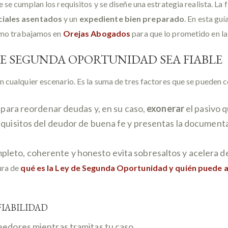
 se cumplan los requisitos y se diseñe una estrategia realista. La fi
iciales asentados
y un
expediente bien preparado
. En esta guí
cómo trabajamos en
Orejas Abogados
para que lo prometido en la
 DE SEGUNDA OPORTUNIDAD SEA FIABLE
n cualquier escenario. Es la suma de tres factores que se pueden
s para reordenar deudas y, en su caso,
exonerar
el pasivo 
equisitos del deudor de buena fe y presentas la documentac
leto, coherente y honesto evita sobresaltos y acelera de
ura de
qué es la Ley de Segunda Oportunidad y quién puede 
FIABILIDAD
reedores mientras tramitas tu caso.