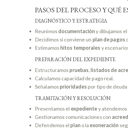
PASOS DEL PROCESO Y QUÉ 
DIAGNÓSTICO Y ESTRATEGIA
Reunimos
documentación
y dibujamos el
Decidimos si conviene un
plan de pagos
o
Estimamos
hitos temporales
y escenarios
PREPARACIÓN DEL EXPEDIENTE
Estructuramos
pruebas
,
listados de acr
Calculamos capacidad de pago real.
Señalamos
prioridades
por tipo de deuda 
TRAMITACIÓN Y RESOLUCIÓN
Presentamos el
expediente
y atendemos 
Gestionamos comunicaciones con
acree
Defendemos el
plan
o la
exoneración
seg