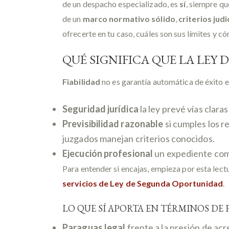
de un despacho especializado, es
sí
, siempre que
de un
marco normativo sólido
,
criterios jud
ofrecerte en tu caso, cuáles son sus límites y 
QUÉ SIGNIFICA QUE LA LEY
Fiabilidad
no es garantía automática de éxito e
Seguridad jurídica
la ley prevé vías clara
Previsibilidad razonable
si cumples los r
juzgados manejan criterios conocidos.
Ejecución profesional
un expediente comp
Para entender si encajas, empieza por esta lect
servicios de Ley de Segunda Oportunidad
.
LO QUE SÍ APORTA EN TÉRMINOS DE 
Paraguas legal
frente a la presión de ac